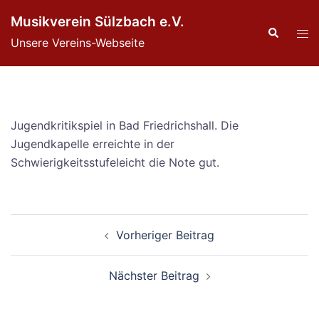
Zum
Musikverein Sülzbach e.V.
Inhalt
Suche
Men
Unsere Vereins-Webseite
springen
ums
Jugendkritikspiel in Bad Friedrichshall. Die
Jugendkapelle erreichte in der
Schwierigkeitsstufeleicht die Note gut.
Beitragsnavigation
Vorheriger Beitrag
Nächster Beitrag