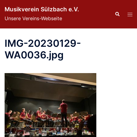
Zum
Musikverein Sülzbach e.V.
Inhalt
Suche
Men
Unsere Vereins-Webseite
springen
ums
IMG-20230129-
WA0036.jpg