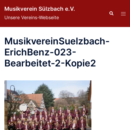
Zum
Musikverein Sülzbach e.V.
Inhalt
Suche
Men
Unsere Vereins-Webseite
springen
ums
MusikvereinSuelzbach-
ErichBenz-023-
Bearbeitet-2-Kopie2