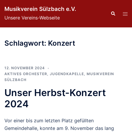
Zum
Musikverein Sülzbach e.V.
Inhalt
Suche
Men
Unsere Vereins-Webseite
springen
ums
Schlagwort:
Konzert
12. NOVEMBER 2024
AKTIVES ORCHESTER
,
JUGENDKAPELLE
,
MUSIKVEREIN
SÜLZBACH
Unser Herbst-Konzert
2024
Vor einer bis zum letzten Platz gefüllten
Gemeindehalle, konnte am 9. November das lang