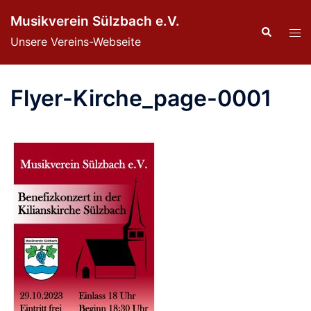
Zum
Musikverein Sülzbach e.V.
Inhalt
Suche
Men
Unsere Vereins-Webseite
springen
ums
Flyer-Kirche_page-0001