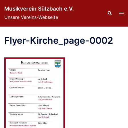
Zum
Musikverein Sülzbach e.V.
Inhalt
Suche
Men
Unsere Vereins-Webseite
springen
ums
Flyer-Kirche_page-0002