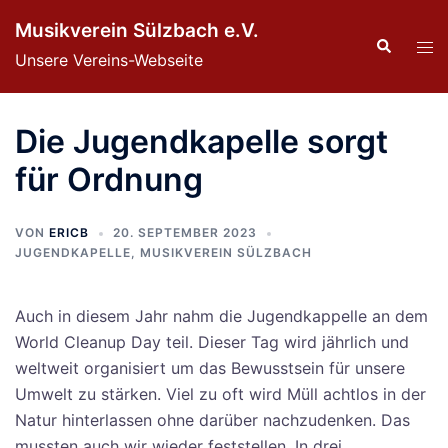
Zum
Musikverein Sülzbach e.V.
Inhalt
Suche
Men
Unsere Vereins-Webseite
springen
ums
Die Jugendkapelle sorgt
für Ordnung
VON
ERICB
20. SEPTEMBER 2023
JUGENDKAPELLE
,
MUSIKVEREIN SÜLZBACH
Auch in diesem Jahr nahm die Jugendkappelle an dem
World Cleanup Day teil. Dieser Tag wird jährlich und
weltweit organisiert um das Bewusstsein für unsere
Umwelt zu stärken. Viel zu oft wird Müll achtlos in der
Natur hinterlassen ohne darüber nachzudenken. Das
mussten auch wir wieder feststellen. In drei