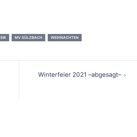
SIK
MV SÜLZBACH
WEIHNACHTEN
on
Winterfeier 2021 –abgesagt–