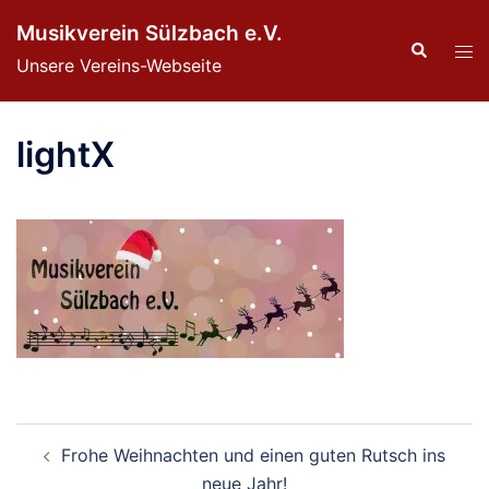
Zum
Musikverein Sülzbach e.V.
Inhalt
Suche
Men
Unsere Vereins-Webseite
springen
ums
lightX
Beitragsnavigation
Frohe Weihnachten und einen guten Rutsch ins
neue Jahr!