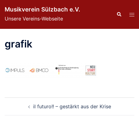
Zum
Musikverein Sülzbach e.V.
Inhalt
Suche
Men
Unsere Vereins-Webseite
springen
ums
grafik
Beitragsnavigation
il futuro!! – gestärkt aus der Krise