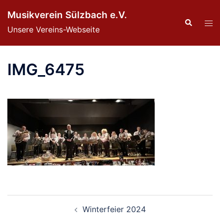
Zum
Musikverein Sülzbach e.V.
Inhalt
Suche
Men
Unsere Vereins-Webseite
springen
ums
IMG_6475
Beitragsnavigation
Winterfeier 2024